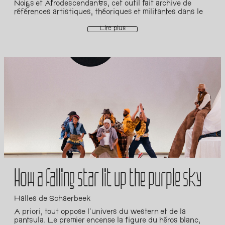
compositeur londonien, originaire de Hackney. Avec un
Noir·es et Afrodescendant·es, cet outil fait archive de
amour profond pour l'art de la performance et
références artistiques, théoriques et militantes dans le
l'expression de soi, il a émergé de la scène des clubs
domaine de l’empouvoirement des minorités et de
underground britanniques pour créer un mélange
différentes initiatives collectives de résistance. Cet
Lire plus
unique de hip-hop alternatif. Puisant ses influences
espace autogéré en non-mixité choisie est consultable
dans un large éventail de genres, dont le Grime, l'UK
publiquement. Les créateur·ices de Likembe nous feront
Garage, le R&B et l'African Dance Music, le
part de l'histoire de cette archive et de ses futurs, en
"Dystopian MC" fusionne différents styles pour créer
nous invitant à manipuler et à participer à son évolution.
une œuvre qui s'adresse à son public tout en
Au cours de cet atelier, accueillant exclusivement des
consolidant son identité créative. Après le succès de
personnes noires et afrodescendantes, nous
son tube "Bo Yaka" en 2020, Prince Kongo s'apprête à
découvrirons le fonctionnement de cet espace
sortir cette année son très attendu premier EP,
d'empouvoirement, ses possibles et ses outils cachés.
"Komplexx", via Boukan Records. Avec sa passion pour
le dépassement des limites et l'exploration de nouveaux
sons, cet artiste en pleine ascension promet de continuer
à fournir une musique dynamique et stimulante qui
capture l'esprit de sa génération.
How a falling star lit up the purple sky
Halles de Schaerbeek
A priori, tout oppose l’univers du western et de la
pantsula. Le premier encense la figure du héros blanc,