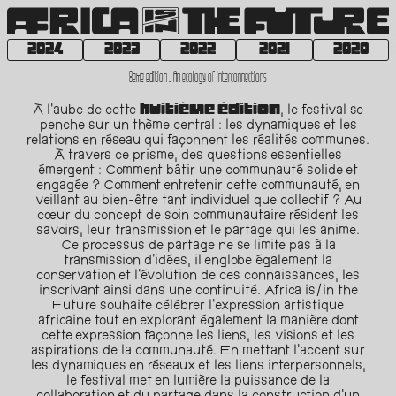
2024
2023
2022
2021
2020
8eme édition : An ecology of interconnections
huitième édition
À l'aube de cette
, le festival se
penche sur un thème central : les dynamiques et les
relations en réseau qui façonnent les réalités communes.
À travers ce prisme, des questions essentielles
émergent : Comment bâtir une communauté solide et
engagée ? Comment entretenir cette communauté, en
veillant au bien-être tant individuel que collectif ? Au
cœur du concept de soin communautaire résident les
savoirs, leur transmission et le partage qui les anime.
Ce processus de partage ne se limite pas à la
transmission d'idées, il englobe également la
conservation et l'évolution de ces connaissances, les
inscrivant ainsi dans une continuité. Africa is/in the
Future souhaite célébrer l'expression artistique
africaine tout en explorant également la manière dont
cette expression façonne les liens, les visions et les
aspirations de la communauté. En mettant l'accent sur
les dynamiques en réseaux et les liens interpersonnels,
le festival met en lumière la puissance de la