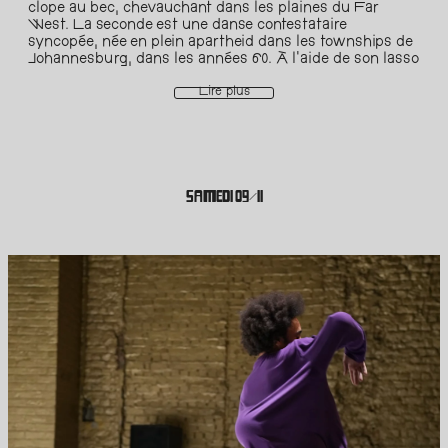
clope au bec, chevauchant dans les plaines du Far
West. La seconde est une danse contestataire
syncopée, née en plein apartheid dans les townships de
Johannesburg, dans les années 60. À l’aide de son lasso
de performeur, Jeremy Nedd noue un dialogue entre
deux mondes antagonistes. L’Américain poursuit sa
Lire plus
fructueuse collaboration avec Impilo Mapantsula, réseau
international d’artistes qui œuvrent à préserver
l’héritage vivant de la pantsula. Grâce à cette danse
puissante, le cow-boy se débarrasse de la suprématie
raciale et de l'esprit de conquête de terres inconnues
pour devenir le gardien conscient de son propre avenir.
SAMEDI 09/11
Et cela donne un poème visuel plein de fougue, de corps
rebelles et d'espoir en mouvement. Impilo Mapantsula
est un réseau mondial d'artistes professionnels de haut
niveau spécialisés dans la danse pantsula, une forme de
danse urbaine sud-africaine. Il s'agit d'une organisation
professionnelle qui promeut le développement de la
danse et de la culture pantsula, crée des normes
officielles et agit en tant que représentant de l'industrie.
L'organisation vise à documenter et à protéger l'héritage
vivant du pantsula et à soutenir les danseurs dans la
professionnalisation et le développement de leur art.
Impilo Mapantsula crée des opportunités
d'apprentissage et soutient la création artistique et
l'expression personnelle par le biais de programmes