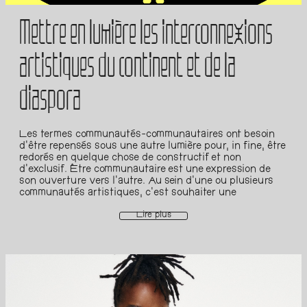
Mettre en lumière les interconnexions
artistiques du continent et de la
diaspora
Les termes communautés-communautaires ont besoin
d’être repensés sous une autre lumière pour, in fine, être
redorés en quelque chose de constructif et non
d’exclusif. Être communautaire est une expression de
son ouverture vers l’autre. Au sein d’une ou plusieurs
communautés artistiques, c’est souhaiter une
expansion, pas nécessairement en terme de nombre mais
plutôt en termes d’intentions, pour que nos conditions
Lire plus
s’améliorent. Dans une recherche de collectivité, le
partage de ressources & l’interconnectivité n’ont plus
nécessairement besoin d’espaces physiques pour créer
(un) ensemble & s’organiser. Alors, comment mettre en
lumière ces interconnexions ? Comment s’assurer que
quand on essaie de mettre en place des plateformes
basées sur les identités Noires & qu’on qualifie de