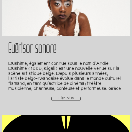
décoloniales, celles-ci ne deviennent pas à leur tour
exclusives, mais qu'elles incarnent plutôt une vision
inclusive et progressiste ? L'essence véritable de ces
plateformes réside dans la célébration de la richesse et
de la diversité des voix et des perspectives embrassant
une multitude de récits, d'histoires et de vécus. Dans
cette quête, le festival Africa is/in the Future se
positionne en tant que terrain d'échange et de réflexion.
Les plateformes décoloniales qu'il met en avant ne sont
Guérison sonore
pas des espaces clos, mais des portes d'entrée vers une
conversation élargie et un dialogue transcontinental.
Reyana Sow est la co-fondatrice de la plateforme Noir
Concept, où se rencontrent cultures, design et société.
Dushime, également connue sous le nom d'Andie
La vision et mission au coeur de Noir Concept, est avant
Dushime (1995, Kigali) est une nouvelle venue sur la
tout une volonté de faire découvrir au monde entier ce
scène artistique belge. Depuis plusieurs années,
que l'Afrique Noire a de mieux en termes de designers,
l'artiste belgo-rwandaise évolue dans le monde culturel
créateur·ices, artistes, et de leur apporter plus de visibilité
flamand, en tant qu'actrice de cinéma/théâtre,
globale en en faisant la promotion via différents canaux :
musicienne, chanteuse, conteuse et performeuse. Grâce
les portraits dans leurs articles de blogs, les interviews
à son approche multidisciplinaire sur le plan musical et à
vidéos, les échanges en format podcast, les expositions
son style de performance authentique, puissant et
Lire plus
culturelles et bien d'autres… En mai 2022, Noir
vulnérable sur le plan théâtral, elle apporte une
Concept a contribué aux manifestations Exposition
individualité rare. En 2020, elle a approfondi et
Shadowing OFF qui ont permis à la diaspora de
développé son cadre musical. Par exemple, elle a
participer à distance à la Biennale des Arts de Dakar
expérimenté la superposition de la voix en la bouclant et
2022. Étienne Minoungou est un comédien, conteur,
en l'échantillonnant de différentes manières. C'est ainsi
metteur en scène, dramaturge burkinabé et aussi un
qu'a commencé sa quête musicale de textures et de
entrepreneur culturel à Ouagadougou. Le Festival Les